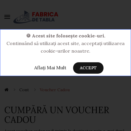
0 Produs(e) - 0,00LEI
🍪 Acest site folosește cookie-uri.
Continuând să utilizați acest site, acceptați utilizarea
cookie-urilor noastre.
Aflați Mai Mult
ACCEPT
Cont
Voucher Cadou
CUMPĂRĂ UN VOUCHER
CADOU