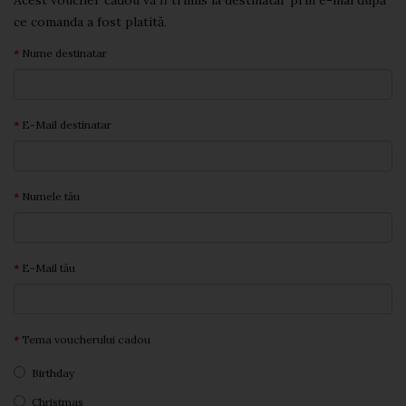
Acest voucher cadou va fi trimis la destinatar prin e-mai după
ce comanda a fost platită.
Nume destinatar
E-Mail destinatar
Numele tău
E-Mail tău
Tema voucherului cadou
Birthday
Christmas