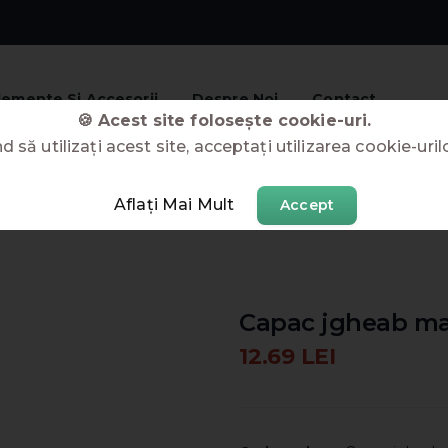
lemente Si Accesorii
Despre Noi
Contact
🍪 Acest site folosește cookie-uri.
 să utilizați acest site, acceptați utilizarea cookie-uril
Aflați Mai Mult
Accept
Capac jgheab ma
12.69 LEI