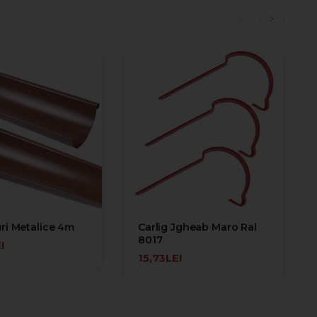
ri Metalice 4m
Carlig Jgheab Maro Ral
8017
I
ÎN COŞ
15,73LEI
ADAUGĂ ÎN COŞ