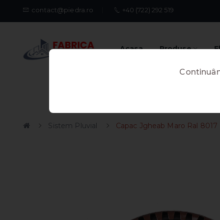
contact@piedra.ro
+40 (722) 292 519
Acasa
Produse
E
Continuând
Sistem Pluvial
Capac Jgheab Maro Ral 8017