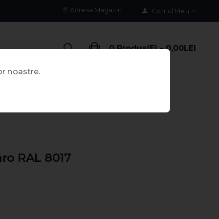
Adresa Magazin
Contul Meu
0 Produs(e) - 0,00LEI
or noastre.
ro RAL 8017