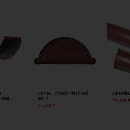
e
Capac Jgheab Maro Ral
Jgheabu
 Otel
8017
72,07LE
ADAUGĂ 
12,69LEI
ADAUGĂ ÎN COŞ