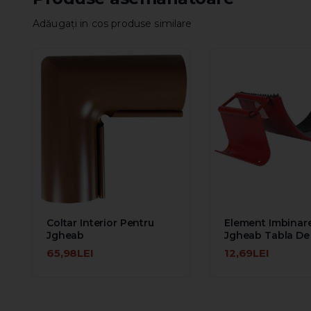
Adăugați in cos produse similare
Coltar Interior Pentru
Element Imbinar
Jgheab
Jgheab Tabla De
Zincata La Cald
65,98LEI
12,69LEI
ADAUGĂ ÎN COŞ
ADAUGĂ ÎN COŞ