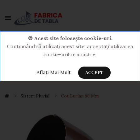
0 Produs(e) - 0,00LEI
🍪 Acest site folosește cookie-uri.
Continuând să utilizați acest site, acceptați utilizarea
cookie-urilor noastre.
Aflați Mai Mult
ACCEPT
Sistem Pluvial
Cot Burlan 88 Mm