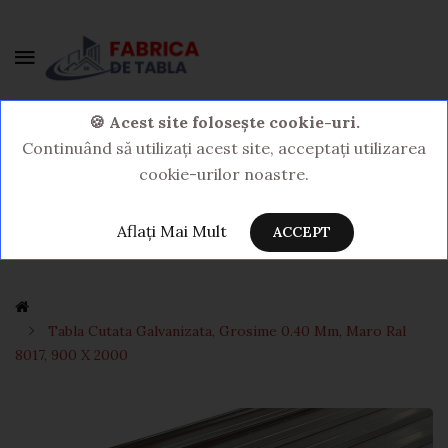
0 Produs(e) - 0,00LEI
🍪 Acest site folosește cookie-uri.
Continuând să utilizați acest site, acceptați utilizarea
cookie-urilor noastre.
Aflați Mai Mult
ACCEPT
Tabla Cutata Galvanizata, Grosime 0.40 Mm, Maro Ral
8017, 900 X 2000